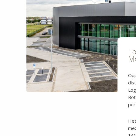
Lo
Mo
Opp
dis
Log
Rot
per
Het
mez
141