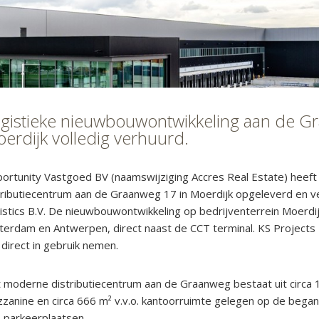
gistieke nieuwbouwontwikkeling aan de G
erdijk volledig verhuurd.
ortunity Vastgoed BV (naamswijziging Accres Real Estate) heeft
tributiecentrum aan de Graanweg 17 in Moerdijk opgeleverd en ve
istics B.V. De nieuwbouwontwikkeling op bedrijventerrein Moerdi
terdam en Antwerpen, direct naast de CCT terminal. KS Projects L
 direct in gebruik nemen.
 moderne distributiecentrum aan de Graanweg bestaat uit circa 18
zanine en circa 666 m² v.v.o. kantoorruimte gelegen op de began
 parkeerplaatsen.