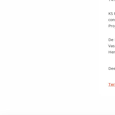
KS 
con
Pro
De 
Vas
Her
Dee
Ter