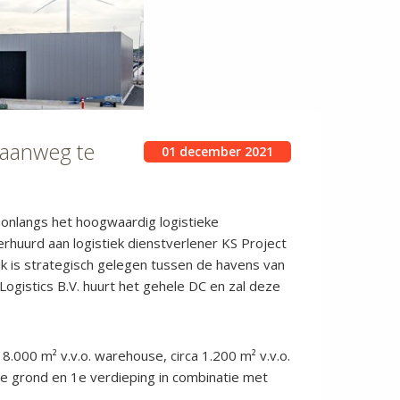
raanweg te
01 december 2021
 onlangs het hoogwaardig logistieke
rhuurd aan logistiek dienstverlener KS Project
jk is strategisch gelegen tussen de havens van
ogistics B.V. huurt het gehele DC en zal deze
.000 m² v.v.o. warehouse, circa 1.200 m² v.v.o.
e grond en 1e verdieping in combinatie met