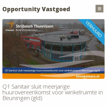
Opportunity Vastgoed
Q1 Sanitair sluit meerjarige
huurovereenkomst voor winkelruimte in
Beuningen (gld)