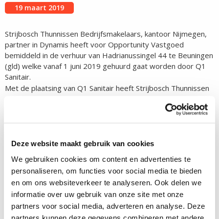
19 maart 2019
Strijbosch Thunnissen Bedrijfsmakelaars, kantoor Nijmegen,
partner in Dynamis heeft voor Opportunity Vastgoed
bemiddeld in de verhuur van Hadrianussingel 44 te Beuningen
(gld) welke vanaf 1 juni 2019 gehuurd gaat worden door Q1
Sanitair.
Met de plaatsing van Q1 Sanitair heeft Strijbosch Thunnissen
Bedrijfsmakelaars ervoor gezorgd dat er binnen een zeer
korte termijn naast Kidsroom nog een tweede
gerenommeerde partij winkelruimte gaat huren op het
2
shoppingpark, in totaal zal Q1 Sanitair 1.078 m
v.v.o. gaan
Deze website maakt gebruik van cookies
huren.
We gebruiken cookies om content en advertenties te
personaliseren, om functies voor social media te bieden
e
Q1 Sanitair opent in Beuningen (gld) haar 10
vestiging in
en om ons websiteverkeer te analyseren. Ook delen we
Nederland. Q1Sanitair.nl is de specialist in sanitair,
informatie over uw gebruik van onze site met onze
keukenkranen en plaat- en designradiatoren voor de bad- en
partners voor social media, adverteren en analyse. Deze
woonkamer. Zij zijn al jaren succesvol actief met een online
partners kunnen deze gegevens combineren met andere