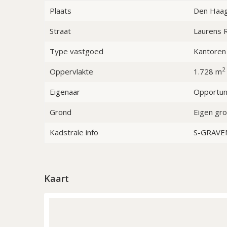
Daarnaast begeef je je in enkele minuten midden in 
Plaats
Den Haa
ook binnen handbereik.
Straat
Laurens 
Type vastgoed
Kantoren
2
Oppervlakte
1.728 m
Eigenaar
Opportuni
Grond
Eigen gr
Kadstrale info
S-GRAVE
Kaart