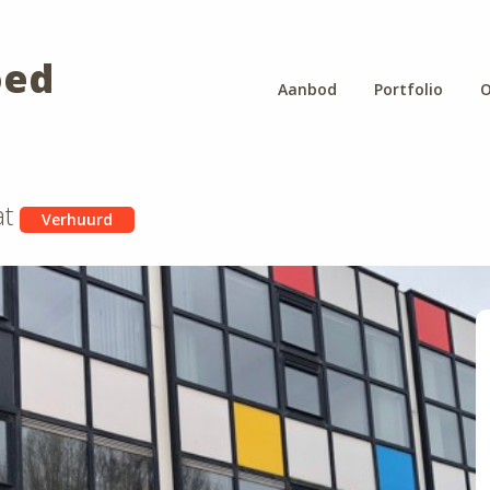
oed
Aanbod
Portfolio
O
at
Verhuurd