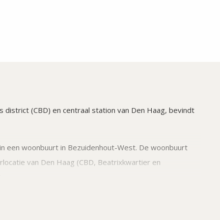
s district (CBD) en centraal station van Den Haag, bevindt
 in een woonbuurt in Bezuidenhout-West. De woonbuurt
locatie van Den Haag (CBD, Beatrixkwartier en
.
ereiken. Het station Den Haag Centraal bevindt zich op 4
f je je met de auto op de op- en afrit van de A12.