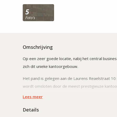
5
Foto's
Omschrijving
Op een zeer goede locatie, nabij het central busines
zich dit unieke kantoorgebouw.
Het pand is gelegen aan de Laurens Reaelstraat 10
wordt omsloten door de meest prestigieuze kantoor
Bezuidenhout), station Den Haag Centraal en de A12
Lees meer
Vanzelfsprekend is de locatie dan ook erg goed te b
Details
minuten loopafstand. In het zelfde tijdsbestek begee