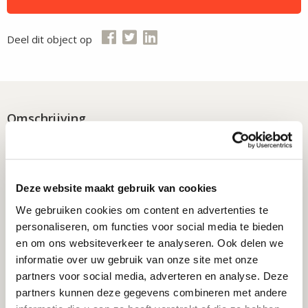
Deel dit object op
Omschrijving
Het bezit bestaat uit meerdere panden, gesitueerd aan
beide zijden van de Peperstraat in Zaandam, lopende vanaf
Deze website maakt gebruik van cookies
de Gedempte Gracht tot aan de H. Gerhardstraat. De
vastgoedobjecten bestaan uit een mix van winkels,
We gebruiken cookies om content en advertenties te
personaliseren, om functies voor social media te bieden
kantoorruimtes, woningen en garageboxen.
en om ons websiteverkeer te analyseren. Ook delen we
Lees meer
informatie over uw gebruik van onze site met onze
De Peperstraat is het verlengde van de Gedempte Gracht,
partners voor social media, adverteren en analyse. Deze
Details
het kernwinkelgebied van Zaandam. De Peperstraat heeft
partners kunnen deze gegevens combineren met andere
hierdoor aan de ene kant een fantastische verbinding met het